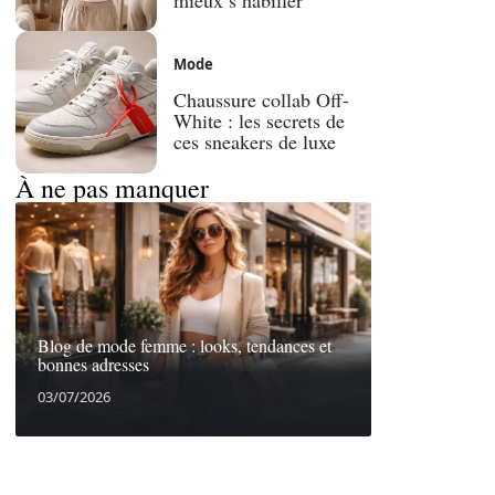
Mode
Chaussure collab Off-
White : les secrets de
ces sneakers de luxe
À ne pas manquer
Blog de mode femme : looks, tendances et
bonnes adresses
03/07/2026