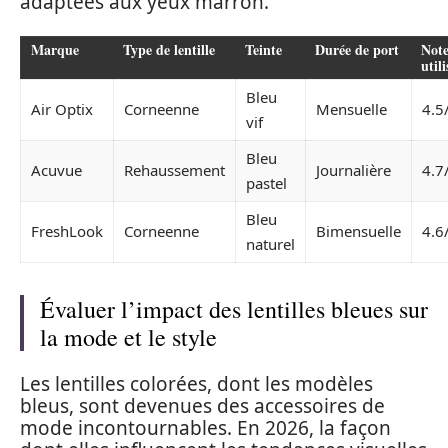
adaptées aux yeux marron.
Marque
Type de lentille
Teinte
Durée de port
Note
util
Bleu
Air Optix
Corneenne
Mensuelle
4.5
vif
Bleu
Acuvue
Rehaussement
Journalière
4.7
pastel
Bleu
FreshLook
Corneenne
Bimensuelle
4.6
naturel
Évaluer l’impact des lentilles bleues sur
la mode et le style
Les lentilles colorées, dont les modèles
bleus, sont devenues des accessoires de
mode incontournables. En 2026, la façon