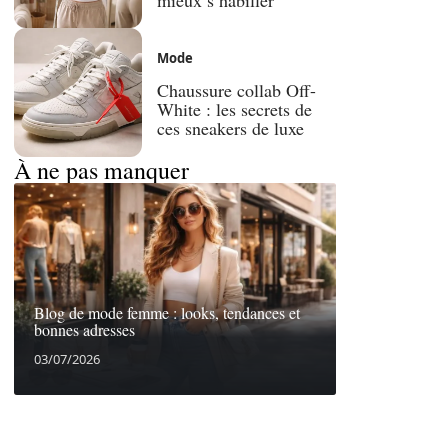
Mode
Chaussure collab Off-
White : les secrets de
ces sneakers de luxe
À ne pas manquer
Blog de mode femme : looks, tendances et
bonnes adresses
03/07/2026