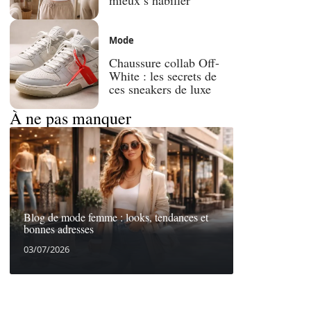
Mode
Chaussure collab Off-
White : les secrets de
ces sneakers de luxe
À ne pas manquer
Blog de mode femme : looks, tendances et
bonnes adresses
03/07/2026