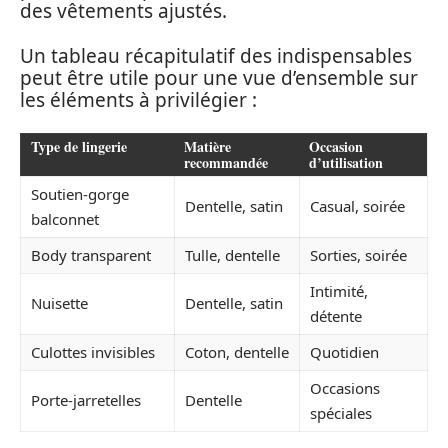
des vêtements ajustés.
Un tableau récapitulatif des indispensables
peut être utile pour une vue d’ensemble sur
les éléments à privilégier :
Type de lingerie
Matière
Occasion
recommandée
d’utilisation
Soutien-gorge
Dentelle, satin
Casual, soirée
balconnet
Body transparent
Tulle, dentelle
Sorties, soirée
Intimité,
Nuisette
Dentelle, satin
détente
Culottes invisibles
Coton, dentelle
Quotidien
Occasions
Porte-jarretelles
Dentelle
spéciales