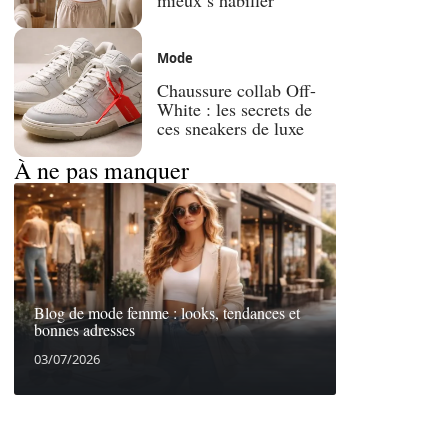
Mode
Chaussure collab Off-
White : les secrets de
ces sneakers de luxe
À ne pas manquer
Blog de mode femme : looks, tendances et
bonnes adresses
03/07/2026