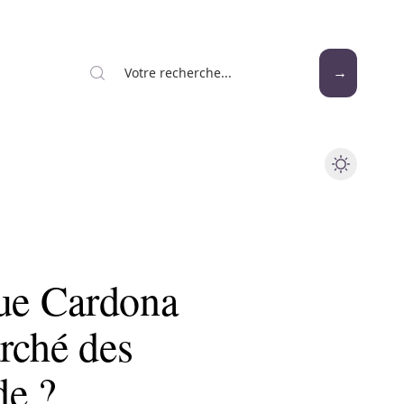
ue Cardona
rché des
de ?